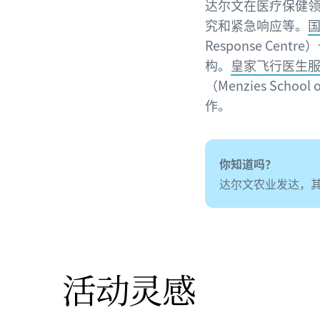
达尔文在医疗保健
究和紧急响应等。
Response C
构。
皇家飞行医生
（Menzies Sch
作。
你知道吗？
达尔文农业发达，
活动灵感