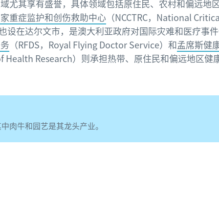
领域尤其享有盛誉，具体领域包括原住民、农村和偏远地
国家重症监护和创伤救助中心
（NCCTRC，National Critica
entre）也设在达尔文市，是澳大利亚政府对国际灾难和医疗
服务
（RFDS，Royal Flying Doctor Service）和
孟席斯健
ool of Health Research）则承担热带、原住民和偏远
其中肉牛和园艺是其龙头产业。