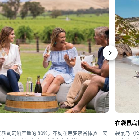
在袋鼠岛
质葡萄酒产量的 80%。不妨在芭萝莎谷体验一天
袋鼠岛（Ka