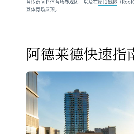
育传奇 VIP 体育场参观团，以及在
屋顶攀爬
（Roo
登体育场屋顶。
阿德莱德快速指