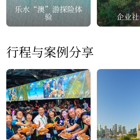
乐水“澳”游探险体
验
企业社
行程与案例分享