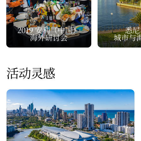
2019 安利
（中国）
悉尼
海外研讨会
城市与
活动灵感