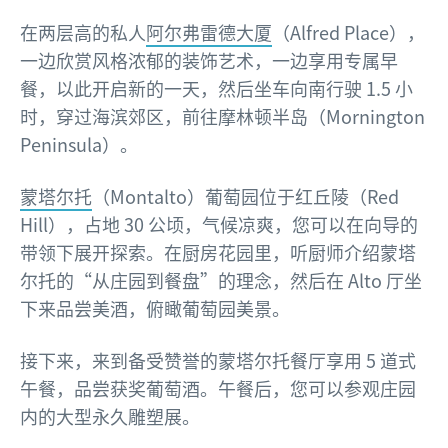
在两层高的私人
阿尔弗雷德大厦
（Alfred Place），
一边欣赏风格浓郁的装饰艺术，一边享用专属早
餐，以此开启新的一天，然后坐车向南行驶 1.5 小
时，穿过海滨郊区，前往摩林顿半岛（Mornington
Peninsula）。
蒙塔尔托
（Montalto）葡萄园位于红丘陵（Red
Hill），占地 30 公顷，气候凉爽，您可以在向导的
带领下展开探索。在厨房花园里，听厨师介绍蒙塔
尔托的“从庄园到餐盘”的理念，然后在 Alto 厅坐
下来品尝美酒，俯瞰葡萄园美景。
接下来，来到备受赞誉的蒙塔尔托餐厅享用 5 道式
午餐，品尝获奖葡萄酒。午餐后，您可以参观庄园
内的大型永久雕塑展。