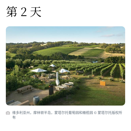
第 2 天
维多利亚州，摩林顿半岛，蒙塔尔托葡萄园和橄榄园 © 蒙塔尔托版权所
有