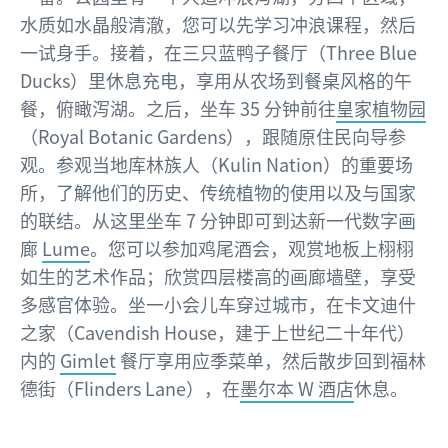
水质如水晶般清澈，您可以先学习冲浪课程，然后
一试身手。接着，在三只蓝鸭子餐厅（Three Blue
Ducks）里休息充电，享用从农场到餐桌风格的午
餐，俯瞰泻湖。之后，坐车 35 分钟前往
皇家植物园
（Royal Botanic Gardens），跟随原住民向导参
观。参观当地库林族人（Kulin Nation）的重要场
所，了解他们的历史、传统植物的使用以及与国家
的联结。从这里坐车 7 分钟即可到达新一代数字画
廊
Lume
。您可以参加鸡尾酒会，观赏地板上栩栩
如生的艺术作品；欣赏四层楼高的画廊墙壁，享受
多感官体验。坐一小会儿车穿过城市，在卡文迪什
之家（Cavendish House，建于上世纪二十年代）
内的
Gimlet
餐厅享用应季菜单，然后散步回到福林
德街（Flinders Lane），在
墨尔本 W 酒店
休息。