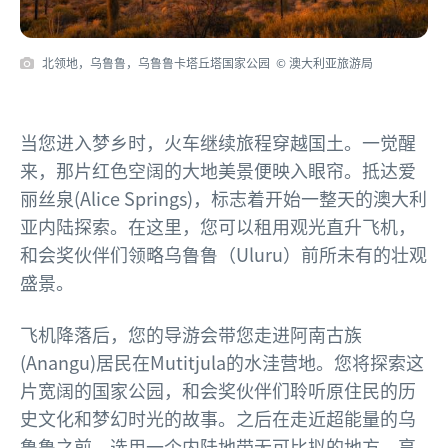
北领地，乌鲁鲁，乌鲁鲁卡塔丘塔国家公园 © 澳大利亚旅游局
当您进入梦乡时，火车继续旅程穿越国土。一觉醒
来，那片红色空阔的大地美景便映入眼帘。抵达爱
丽丝泉(Alice Springs)，标志着开始一整天的澳大利
亚内陆探索。在这里，您可以租用观光直升飞机，
和会奖伙伴们领略乌鲁鲁（Uluru）前所未有的壮观
盛景。
飞机降落后，您的导游会带您走进阿南古族
(Anangu)居民在Mutitjula的水洼营地。您将探索这
片宽阔的国家公园，和会奖伙伴们聆听原住民的历
史文化和梦幻时光的故事。之后在走近超能量的乌
鲁鲁之前，选用一个内陆地带无可比拟的地方，享