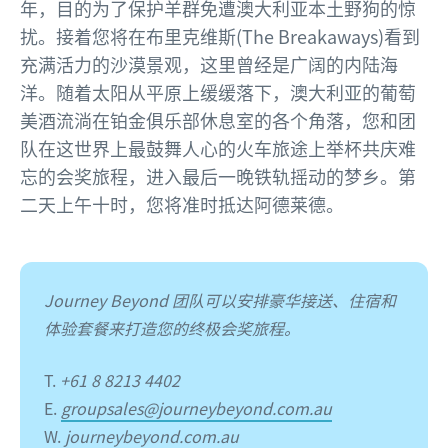
年，目的为了保护羊群免遭澳大利亚本土野狗的惊
扰。接着您将在布里克维斯(The Breakaways)看到
充满活力的沙漠景观，这里曾经是广阔的内陆海
洋。随着太阳从平原上缓缓落下，澳大利亚的葡萄
美酒流淌在铂金俱乐部休息室的各个角落，您和团
队在这世界上最鼓舞人心的火车旅途上举杯共庆难
忘的会奖旅程，进入最后一晚铁轨摇动的梦乡。第
二天上午十时，您将准时抵达阿德莱德。
Journey Beyond 团队可以安排豪华接送、住宿和
体验套餐来打造您的终极会奖旅程。
T.
+61 8 8213 4402
E.
groupsales@journeybeyond.com.au
W.
journeybeyond.com.au