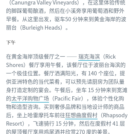
（Canungra Valley Vineyards），在这里体验传统
的脚踩葡萄酿酒，然后在小溪旁享用葡萄酒和野外
早餐。从这里出发，驱车50 分钟来到黄金海岸的波
丽台（Burleigh Heads）。
下午
在黄金海岸顶级餐厅之一 ——
瑞克海滨
（Rick
Shores）餐厅享用午餐，该餐厅位于波丽台海滨的
一个极佳位置。餐厅洒满阳光，有 140 个座位，提
供亚洲特色的当代菜肴，可以预先请厨房为团队量
身打造定制的宴会。午餐后，坐车 15 分钟来到宽滩
的
太平洋购物广场
（Pacific Fair），体验个性化购
物和造型咨询。买到奢侈品牌和当地设计师的商品
后，坐上哈雷摩托车前往
狂想曲度假村
（Rhapsody
Resort），飞速骑行 15 分钟，然后在度假村 41 层
的屋顶餐厅享用鸡尾酒并欣赏270 度的美景。