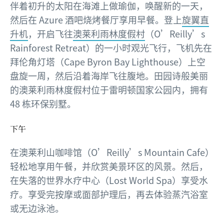
伴着初升的太阳在海滩上做瑜伽，唤醒新的一天，
然后在 Azure 酒吧烧烤餐厅享用早餐。登上
旋翼直
升机
，开启飞往
澳莱利雨林度假村
（O’Reilly’s
Rainforest Retreat）的一小时观光飞行，飞机先在
拜伦角灯塔（Cape Byron Bay Lighthouse）上空
盘旋一周，然后沿着海岸飞往腹地。田园诗般美丽
的澳莱利雨林度假村位于雷明顿国家公园内，拥有
48 栋环保别墅。
下午
在澳莱利山咖啡馆（O’Reilly’s Mountain Cafe）
轻松地享用午餐，并欣赏美景环区的风景。然后，
在失落的世界水疗中心（Lost World Spa）享受水
疗。享受完按摩或面部护理后，再去体验蒸汽浴室
或无边泳池。