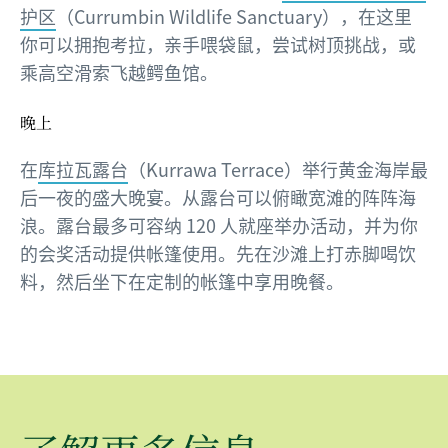
护区
（Currumbin Wildlife Sanctuary），在这里
你可以拥抱考拉，亲手喂袋鼠，尝试树顶挑战，或
乘高空滑索飞越鳄鱼馆。
晚上
在
库拉瓦露台
（Kurrawa Terrace）举行黄金海岸最
后一夜的盛大晚宴。从露台可以俯瞰宽滩的阵阵海
浪。露台最多可容纳 120 人就座举办活动，并为你
的会奖活动提供帐篷使用。先在沙滩上打赤脚喝饮
料，然后坐下在定制的帐篷中享用晚餐。