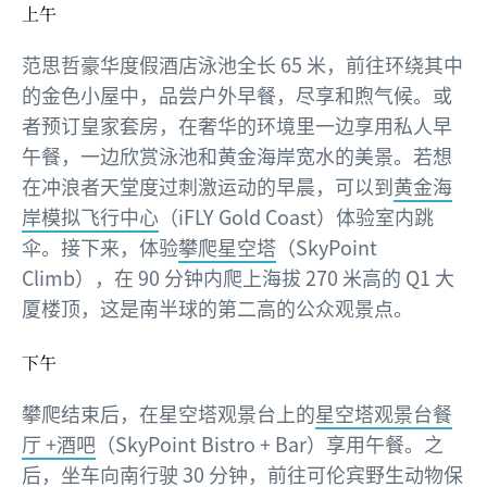
上午
范思哲豪华度假酒店泳池全长 65 米，前往环绕其中
的金色小屋中，品尝户外早餐，尽享和煦气候。或
者预订皇家套房，在奢华的环境里一边享用私人早
午餐，一边欣赏泳池和黄金海岸宽水的美景。若想
在冲浪者天堂度过刺激运动的早晨，可以到
黄金海
岸模拟飞行中心
（iFLY Gold Coast）体验室内跳
伞。接下来，体验
攀爬星空塔
（SkyPoint
Climb），在 90 分钟内爬上海拔 270 米高的 Q1 大
厦楼顶，这是南半球的第二高的公众观景点。
下午
攀爬结束后，在星空塔观景台上的
星空塔观景台餐
厅 +酒吧
（SkyPoint Bistro + Bar）享用午餐。之
后，坐车向南行驶 30 分钟，前往
可伦宾野生动物保