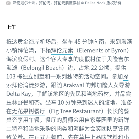
新南威尔士州，拜伦湾，拜伦元素度假村 © Dallas Nock 版权所有
上午
抵达黄金海岸机场后，坐车 45 分钟向南，来到海滨
小镇拜伦湾，下榻
拜伦元素
（Elements of Byron）
海滨度假村。这个客人专享的度假村位于贝隆吉尔
海滩（Belongil Beach）边，占地 22 公顷，提供
103 栋独立别墅和一系列独特的活动空间。参加
探
索拜伦湾
徒步游，跟随 Arakwal 的邦加隆人女导游
Delta Kay，了解该地区的先民和当地药材，并品尝
丛林野餐和茶。坐车 10 分钟来到迷人的腹地，准备
在
无花果树餐厅
（Fig Tree Restaurant）长长的餐
桌旁享用午餐，餐厅的厨师会用自家菜园里的新鲜
土特产和当地采购的肉类和海鲜为会奖团队烹饪精
致菜肴。在正式开餐前，先在草坪上品味饮料和小