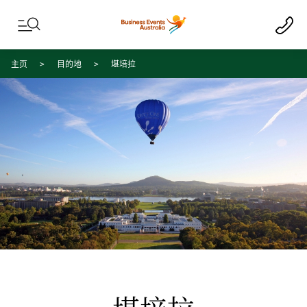
Skip to content
Skip to footer navigation
主页
目的地
堪培拉