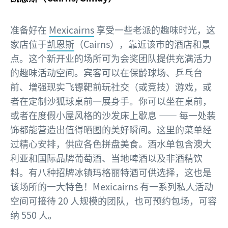
准备好在
Mexicairns
享受一些老派的趣味时光，这
家店位于
凯恩斯
（Cairns），靠近该市的酒店和景
点。这个新开业的场所可为会奖团队提供充满活力
的趣味活动空间。宾客可以在保龄球场、乒乓台
前、增强现实飞镖靶前玩社交（或竞技）游戏，或
者在定制沙狐球桌前一展身手。你可以坐在桌前，
或者在度假小屋风格的沙发床上歇息 —— 每一处装
饰都能营造出值得晒图的美好瞬间。这里的菜单经
过精心安排，供应各色拼盘美食。酒水单包含澳大
利亚和国际品牌葡萄酒、当地啤酒以及非酒精饮
料。有八种招牌冰镇玛格丽特酒可供选择，这也是
该场所的一大特色！Mexicairns 有一系列私人活动
空间可接待 20 人规模的团队，也可预约包场，可容
纳 550 人。