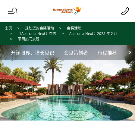
Skip to content
Skip to footer navigation
主页
规划您的会奖活动
会奖活动
《Australia Next》杂志
Australia Next：2025 年 2 月
晒图热门景观
开阔眼界，增长见识
会见策划者
行程推荐
专