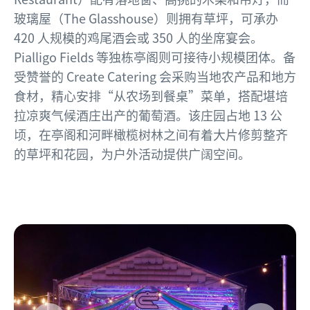
玻璃屋（The Glasshouse）则拥有草坪，可承办
420 人规模的鸡尾酒会或 350 人的坐席宴会。
Pialligo Fields 等独栋亭阁则可接待小规模团体。备
受赞誉的 Create Catering 会采购当地农产品和地方
食材，精心安排“从农场到餐桌”菜单，搭配堪培
拉凉爽气候酒庄出产的葡萄酒。该庄园占地 13 公
顷，在亭阁和河畔橄榄树林之间有着大片修剪整齐
的草坪和花园，为户外活动提供广阔空间。