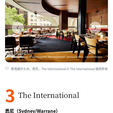
新南威尔士州，悉尼，The International © The International 版权所有
3
The International
悉尼（Sydney/Warrane）