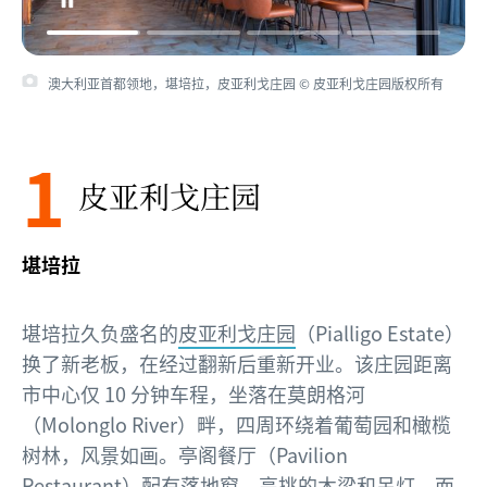
澳大利亚首都领地，堪培拉，皮亚利戈庄园 © 皮亚利戈庄园版权所有
1
皮亚利戈庄园
堪培拉
堪培拉久负盛名的
皮亚利戈庄园
（Pialligo Estate）
换了新老板，在经过翻新后重新开业。该庄园距离
市中心仅 10 分钟车程，坐落在莫朗格河
（Molonglo River）畔，四周环绕着葡萄园和橄榄
树林，风景如画。亭阁餐厅（Pavilion
Restaurant）配有落地窗、高挑的木梁和吊灯，而